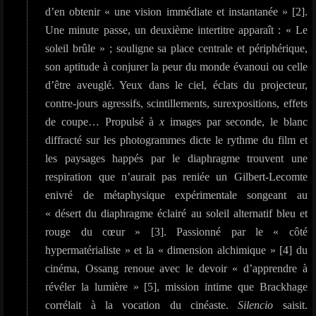
d’en obtenir « une vision immédiate et instantanée » [2].
Une minute passe, un deuxième intertitre apparaît : « Le
soleil brûle » ; souligne sa place centrale et périphérique,
son aptitude à conjurer la peur du monde évanoui ou celle
d’être aveuglé. Yeux dans le ciel, éclats du projecteur,
contre-jours agressifs, scintillements, surexpositions, effets
de coupe… Propulsé à
x
images par seconde, le blanc
diffracté sur les photogrammes dicte le rythme du film et
les paysages happés par le diaphragme trouvent une
respiration que n’aurait pas reniée un Gilbert-Lecomte
enivré de métaphysique expérimentale songeant au
« désert du diaphragme éclairé au soleil alternatif bleu et
rouge du cœur » [3]. Passionné par le « côté
hypermatérialiste » et la « dimension alchimique » [4] du
cinéma, Ossang renoue avec le devoir « d’apprendre à
révéler la lumière » [5], mission intime que Brackhage
corrélait à la vocation du cinéaste.
Silencio
saisit.