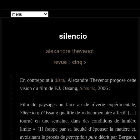
Menu
quoique
Revue
Livres
principal
Reche
silencio
quoique
alexandre thevenot
revue
>
cinq
>
En contrepoint à
distal
, Alexandre Thevenot propose cette
vision du film de F.J. Ossang,
Silencio
, 2006 :
Film de paysages au faux air de rêverie expérimentale,
Silencio
qu’Ossang qualifie de « documentaire affectif […]
tourné en une semaine, dans des conditions de lumière
limite » [1] frappe par sa faculté d’épouser la matière et,
avoisinant le procès de
perception pure
décrit par Bergson,