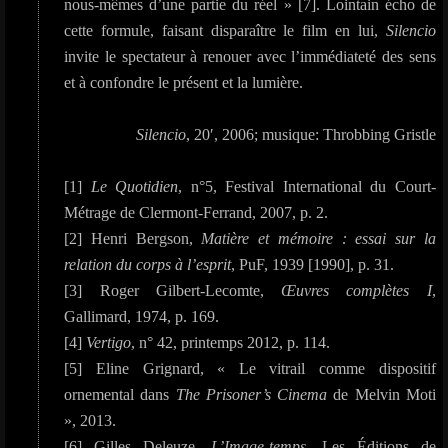
nous-mêmes d’une partie du réel » [7]. Lointain écho de
cette formule, faisant disparaître le film en lui,
Silencio
invite le spectateur à renouer avec l’immédiateté des sens
et à confondre le présent et la lumière.
Silencio
, 20′, 2006; musique: Throbbing Gristle
[1]
Le Quotidien
, n°5, Festival International du Court-
Métrage de Clermont-Ferrand, 2007, p. 2.
[2] Henri Bergson,
Matière et mémoire : essai sur la
relation du corps à l’esprit
, PuF, 1939 [1990], p. 31.
[3] Roger Gilbert-Lecomte,
Œuvres complètes I
,
Gallimard, 1974, p. 169.
[4]
Vertigo
, n° 42, printemps 2012, p. 114.
[5] Eline Grignard, « Le vitrail comme dispositif
ornemental dans
The Prisoner’s Cinema
de Melvin Moti
», 2013.
[6] Gilles Deleuze,
L’Image-temps
, Les Éditions de