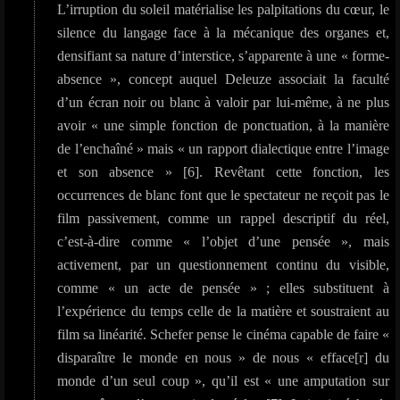
L’irruption du soleil matérialise les palpitations du cœur, le
silence du langage face à la mécanique des organes et,
densifiant sa nature d’interstice, s’apparente à une « forme-
absence », concept auquel Deleuze associait la faculté
d’un écran noir ou blanc à valoir par lui-même, à ne plus
avoir « une simple fonction de ponctuation, à la manière
de l’enchaîné » mais « un rapport dialectique entre l’image
et son absence » [6]. Revêtant cette fonction, les
occurrences de blanc font que le spectateur ne reçoit pas le
film passivement, comme un rappel descriptif du réel,
c’est-à-dire comme « l’objet d’une pensée », mais
activement, par un questionnement continu du visible,
comme « un acte de pensée » ; elles substituent à
l’expérience du temps celle de la matière et soustraient au
film sa linéarité. Schefer pense le cinéma capable de faire «
disparaître le monde en nous » de nous « efface[r] du
monde d’un seul coup », qu’il est « une amputation sur