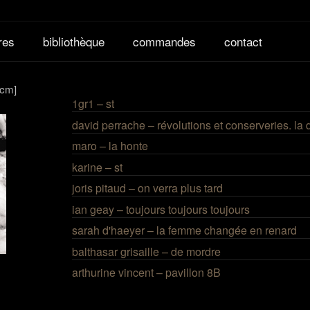
vres
bibliothèque
commandes
contact
 cm]
1gr1 – st
david perrache – révolutions et conserveries. la d
maro – la honte
karine – st
joris pitaud – on verra plus tard
ian geay – toujours toujours toujours
sarah d'haeyer – la femme changée en renard
balthasar grisaille – de mordre
arthurine vincent – pavillon 8B