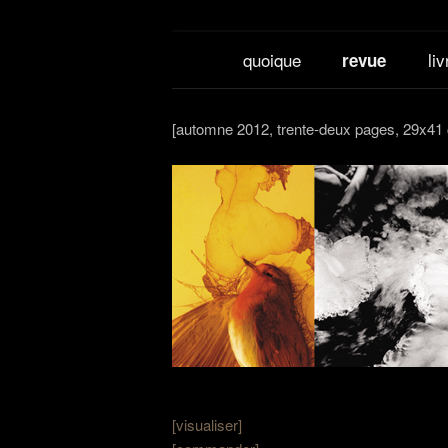
Menu
quoique
Revue
Livres
quoique
li
revue
principal
quoique
[automne 2012, trente-deux pages, 29x41
[visualiser]